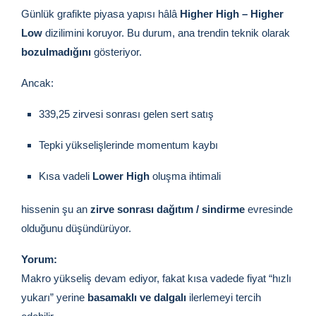
Günlük grafikte piyasa yapısı hâlâ
Higher High – Higher
Low
dizilimini koruyor. Bu durum, ana trendin teknik olarak
bozulmadığını
gösteriyor.
Ancak:
339,25 zirvesi sonrası gelen sert satış
Tepki yükselişlerinde momentum kaybı
Kısa vadeli
Lower High
oluşma ihtimali
hissenin şu an
zirve sonrası dağıtım / sindirme
evresinde
olduğunu düşündürüyor.
Yorum:
Makro yükseliş devam ediyor, fakat kısa vadede fiyat “hızlı
yukarı” yerine
basamaklı ve dalgalı
ilerlemeyi tercih