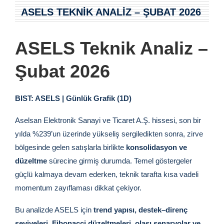
ASELS TEKNIK ANALIZ – ŞUBAT 2026
ASELS Teknik Analiz –
Şubat 2026
BIST: ASELS | Günlük Grafik (1D)
Aselsan Elektronik Sanayi ve Ticaret A.Ş.
hissesi, son bir
yılda %239’un üzerinde yükseliş sergiledikten sonra, zirve
bölgesinde gelen satışlarla birlikte
konsolidasyon ve
düzeltme
sürecine girmiş durumda. Temel göstergeler
güçlü kalmaya devam ederken, teknik tarafta kısa vadeli
momentum zayıflaması dikkat çekiyor.
Bu analizde ASELS için
trend yapısı, destek–direnç
seviyeleri, Fibonacci düzeltmeleri, olası senaryolar ve