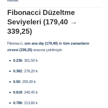
edebilir.
Fibonacci Düzeltme
Seviyeleri (179,40 →
339,25)
Fibonacci,
son ana dip (179,40)
ile
tüm zamanların
zirvesi (339,25)
arasına çekilmiştir.
0.236:
301,50 ₺
0.382:
278,20 ₺
0.50:
259,30 ₺
0.618:
240,45 ₺
0.786:
213,60 ₺