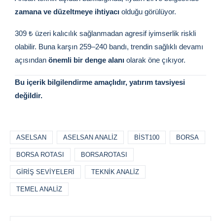
zamana ve düzeltmeye ihtiyacı
olduğu görülüyor.
309 ₺ üzeri kalıcılık sağlanmadan agresif iyimserlik riskli
olabilir. Buna karşın 259–240 bandı, trendin sağlıklı devamı
açısından
önemli bir denge alanı
olarak öne çıkıyor.
Bu içerik bilgilendirme amaçlıdır, yatırım tavsiyesi
değildir.
ASELSAN
ASELSAN ANALIZ
BIST100
BORSA
BORSA ROTASI
BORSAROTASI
GIRIŞ SEVIYELERI
TEKNIK ANALIZ
TEMEL ANALIZ