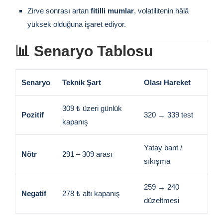
Zirve sonrası artan
fitilli mumlar
, volatilitenin hâlâ
yüksek olduğuna işaret ediyor.
📊 Senaryo Tablosu
Senaryo
Teknik Şart
Olası Hareket
309 ₺ üzeri günlük
Pozitif
320 → 339 test
kapanış
Yatay bant /
Nötr
291 – 309 arası
sıkışma
259 → 240
Negatif
278 ₺ altı kapanış
düzeltmesi