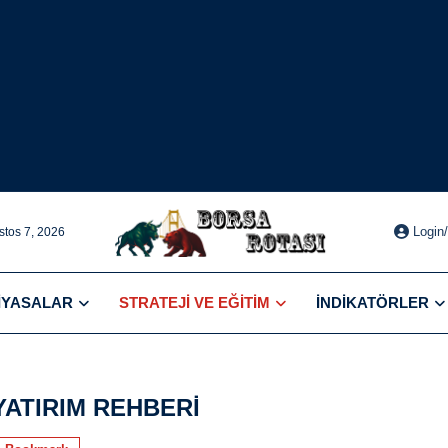
Login
tos 7, 2026
IYASALAR
STRATEJI VE EĞITIM
İNDIKATÖRLER
YATIRIM REHBERI