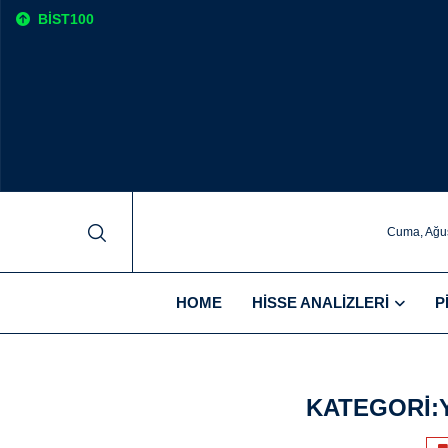
BIST100
Cuma, Ağus
HOME
HISSE ANALIZLERI
P
KATEGORI: