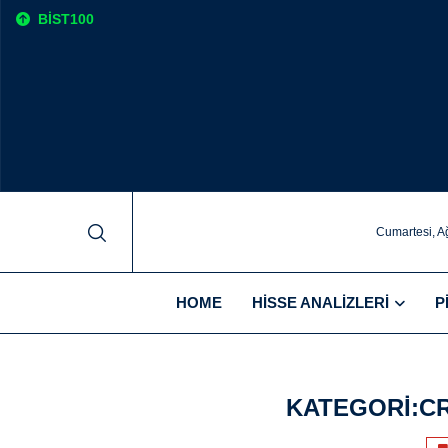
BIST100
Cumartesi, A
HOME
HISSE ANALIZLERI
P
KATEGORI:
C