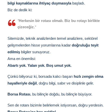
bilgi kaynaklarına ihtiyaç duymasıyla
başladı.
Biz de dedik ki:
“
Herkesin bir rotası olmalı. Biz bu rotayı birlikte
çizeceğiz.
“
Sitemizde, teknik analizlerden temel analizlere, sektörel
gelişmelerden hisse yorumlarına kadar
doğruluğu teyit
edilmiş
bilgiler sunuyoruz.
Ama en önemlisi:
Abartı yok. Yalan yok. Boş umut yok.
Çünkü biliyoruz ki, borsada kalıcı başarı
hızlı zengin olma
hayalleriyle değil
, doğru bilgi, sabır ve disiplinle gelir.
Borsa Rotası
, bu bilinçle doğdu, bu bilinçle büyüyor.
Sen de rotanı bizimle belirlemek istiyorsan, doğru yerdesin.
Borsa Rotası’na hoş geldin!