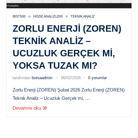
BIST500
HISSE ANALIZLERI
TEKNIK ANALIZ
ZORLU ENERJI (ZOREN)
TEKNIK ANALIZ –
UCUZLUK GERÇEK MI,
YOKSA TUZAK MI?
tarafından
borsaadmin
06/02/2026
0 yorumlar
Zorlu Enerji (ZOREN) Şubat 2026 Zorlu Enerji (ZOREN)
Teknik Analiz – Ucuzluk Gerçek mi, …
Devamını oku