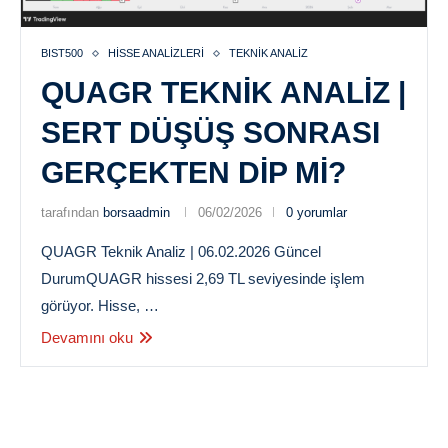
BIST500
HISSE ANALIZLERI
TEKNIK ANALIZ
QUAGR TEKNIK ANALIZ |
SERT DÜŞÜŞ SONRASI
GERÇEKTEN DIP MI?
tarafından
borsaadmin
06/02/2026
0 yorumlar
QUAGR Teknik Analiz | 06.02.2026 Güncel
DurumQUAGR hissesi 2,69 TL seviyesinde işlem
görüyor. Hisse, …
Devamını oku