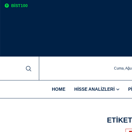
BIST100
Cuma, Ağus
HOME
HISSE ANALIZLERI
P
ETIKET