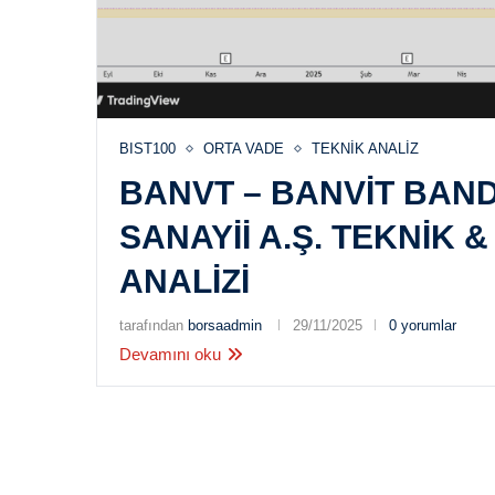
BIST100
ORTA VADE
TEKNIK ANALIZ
BANVT – BANVIT BAND
SANAYII A.Ş. TEKNIK 
ANALIZI
tarafından
borsaadmin
29/11/2025
0 yorumlar
Devamını oku