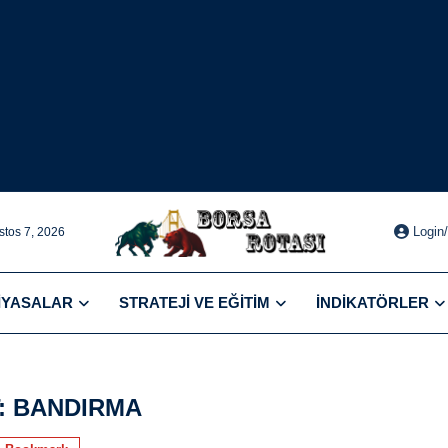
Login
tos 7, 2026
IYASALAR
STRATEJI VE EĞITIM
İNDIKATÖRLER
:
BANDIRMA