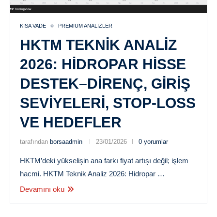
KISA VADE
PREMIUM ANALIZLER
HKTM TEKNIK ANALIZ
2026: HIDROPAR HISSE
DESTEK–DIRENÇ, GIRIŞ
SEVIYELERI, STOP-LOSS
VE HEDEFLER
tarafından
borsaadmin
23/01/2026
0 yorumlar
HKTM’deki yükselişin ana farkı fiyat artışı değil; işlem
hacmi. HKTM Teknik Analiz 2026: Hidropar …
Devamını oku