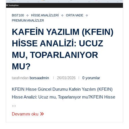
BIST100
HISSE ANALIZLERI
ORTA VADE
PREMIUM ANALIZLER
KAFEIN YAZILIM (KFEIN)
HISSE ANALIZI: UCUZ
MU, TOPARLANIYOR
MU?
tarafından
borsaadmin
26/01/2026
0 yorumlar
KFEIN Hisse Güncel Durumu Kafein Yazılım (KFEIN)
Hisse Analizi: Ucuz mu, Toparlanıyor mu?KFEIN Hisse
…
Devamını oku